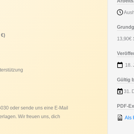
Arbeits
Aushi
Grundg
 €)
13,90€
S
Veröff
18. 
terstützung
Gültig 
31. 
PDF-Ex
6030 oder sende uns eine E-Mail
rlagen. Wir freuen uns, dich
Als 