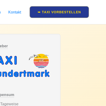
n
Kontakt
➥ TAXI VORBESTELLEN
geber
spensum
, Tageweise