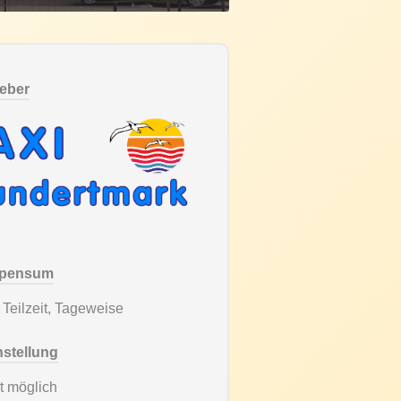
geber
spensum
, Teilzeit, Tageweise
nstellung
t möglich