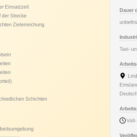
r Einsatzzeit
Dauer d
 der Strecke
unbefris
echten Zielerreichung
Industr
Taxi- u
tsein
eiten
Arbeits
eiten
Lind
rteil)
Emsland
Deutsc
rschiedlichen Schichten
Arbeits
Voll-
Arbeitsumgebung
Veröff