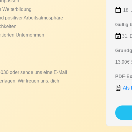
 anpassen
n Weiterbildung
18. 
d positiver Arbeitsatmosphäre
Gültig 
chkeiten
entierten Unternehmen
31. 
Grundg
13,90€
S
6030 oder sende uns eine E-Mail
PDF-Ex
rlagen. Wir freuen uns, dich
Als 