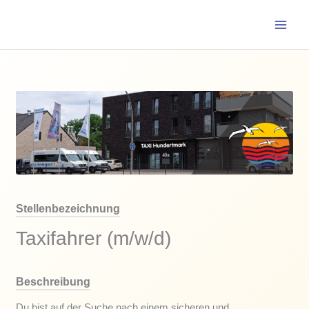
Zum
Inhalt
springen
Stellenbezeichnung
Taxifahrer (m/w/d)
Beschreibung
Du bist auf der Suche nach einem sicheren und