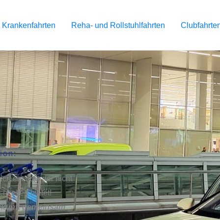
Krankenfahrten
Reha- und Rollstuhlfahrten
Clubfahrte
ion:
ich ein Job, der nicht
hkeiten bietet!
Zukunft gemeinsam