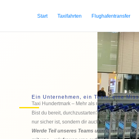
Zum
Inhalt
Start
Taxifahrten
Flughafentransfer
springen
Ein Unternehmen, ein Team, eine Miss
Taxi Hundertmark – Mehr als nur ein Job!
Bist du bereit, durchzustarten? Bei uns erwartet d
nur sicher ist, sondern dir auch spannende Möglic
Werde Teil unseres Teams und gestalte die 