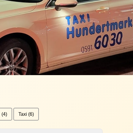
n
(4)
Taxi
(6)