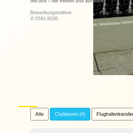
mit uns – wir freuen uns auf dich!
Bewerbungshotline:
✆
0591 6030
Alle
Clubtouren
(4)
Flughafentransfe